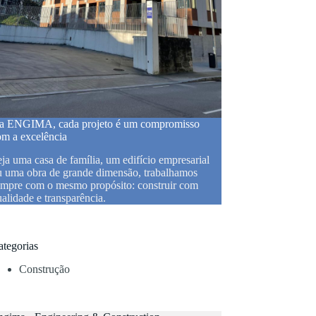
a ENGIMA, cada projeto é um compromisso
om a excelência
ja uma casa de família, um edifício empresarial
u uma obra de grande dimensão, trabalhamos
empre com o mesmo propósito: construir com
alidade e transparência.
ategorias
Construção