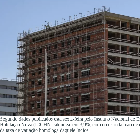
Segundo dados publicados esta sexta-feira pelo Instituto Nacional de E
Habitação Nova (ICCHN) situou-se em 3,9%, com o custo da mão de ob
da taxa de variação homóloga daquele índice.