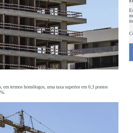
E
Es
m
in
C
, em termos homólogos, uma taxa superior em 0,3 pontos
1%.