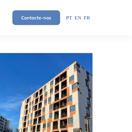
Contacte-nos
PT
EN
FR