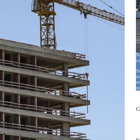
N
c
Se
o
s
qu
C